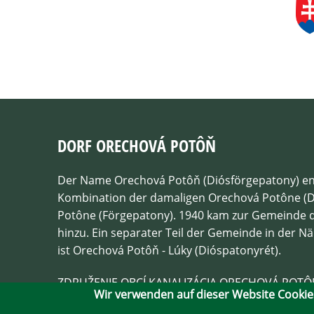
DORF ORECHOVÁ POTÔŇ
Der Name Orechová Potôň (Diósförgepatony) en
Kombination der damaligen Orechová Potône (D
Potône (Förgepatony). 1940 kam zur Gemeinde 
hinzu. Ein separater Teil der Gemeinde in der N
ist Orechová Potôň - Lúky (Dióspatonyrét).
ZDRUŽENIE OBCÍ KANALIZÁCIA ORECHOVÁ POTÔŇ
Wir verwenden auf dieser Website Cookie