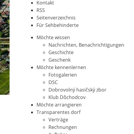
Kontakt
Sitemap
RSS
Seitenverzeichnis
Für Sehbehinderte
Top
Möchte wissen
menu
Nachrichten, Benachrichtigungen
Geschichte
Geschenk
Möchte kennenlernen
Fotogalerien
DSC
Dobrovolný hasičský zbor
Klub Dôchodcov
Möchte arrangieren
Transparentes dorf
Verträge
Rechnungen