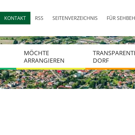
Direkt
zum
KONTAKT
RSS
SEITENVERZEICHNIS
FÜR SEHBEH
Inhalt
Top
menu
MÖCHTE
TRANSPARENT
ARRANGIEREN
DORF
FORMULARE DES BAUAMTES
VERTRÄGE
RECHNUNGEN
SKÝ
AUFTRÄGE
BESCHAFFUNG
BUCHHALTUNG
DOKUMENTE DER