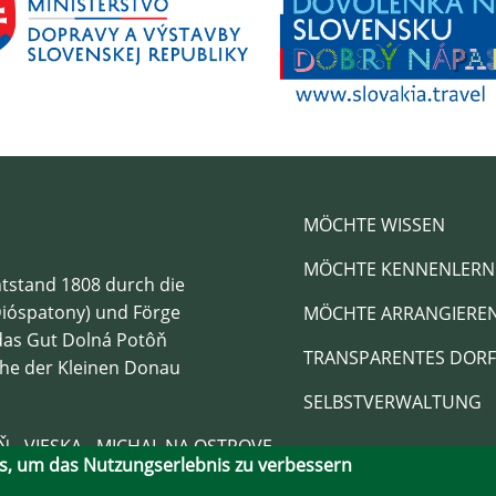
MÖCHTE WISSEN
MÖCHTE KENNENLERN
tstand 1808 durch die
ióspatony) und Förge
MÖCHTE ARRANGIERE
das Gut Dolná Potôň
TRANSPARENTES DORF
ähe der Kleinen Donau
SELBSTVERWALTUNG
 - VIESKA - MICHAL NA OSTROVE
s, um das Nutzungserlebnis zu verbessern