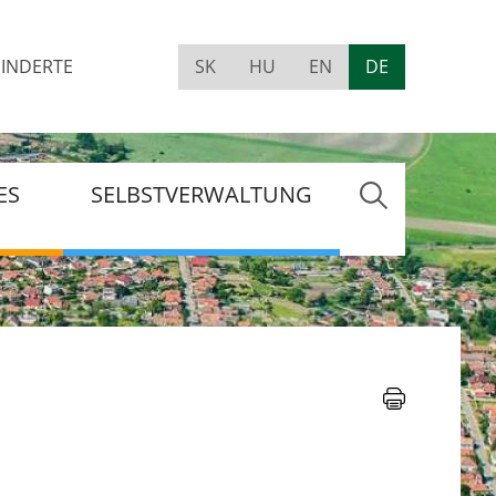
INDERTE
SK
HU
EN
DE
Visually
impaired
site
version
ES
SELBSTVERWALTUNG