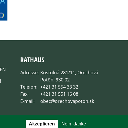
RATHAUS
EN
Adresse:
Kostolná 281/11, Orechová
Potôň, 930 02
N
Telefon:
+421 31 554 33 32
Fax:
+421 31 551 16 08
E-mail:
obec@orechovapoton.sk
Akzeptieren
Nein, danke