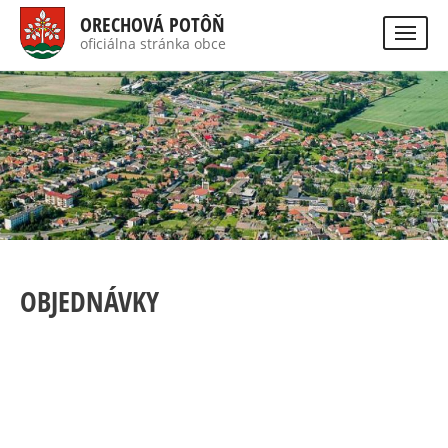
Direkt
ORECHOVÁ POTÔŇ
zum
oficiálna stránka obce
Visually
Inhalt
impaired
site
version
OBJEDNÁVKY